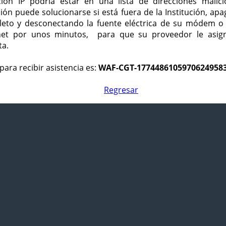
ción IP podría estar en una lista de direcciones malici
ción puede solucionarse si está fuera de la Institución, ap
eto y desconectando la fuente eléctrica de su módem o
net por unos minutos, para que su proveedor le asign
ta.
para recibir asistencia es:
WAF-CGT-1774486105970624958
Regresar