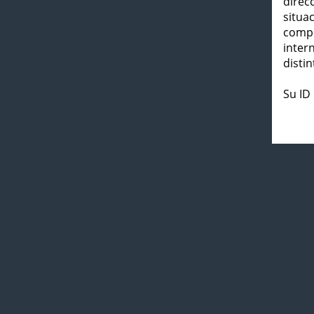
direc
situa
compl
inter
distin
Su ID 