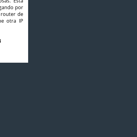
osas. Esta
agando por
 router de
e otra IP
3