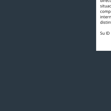
direc
situa
compl
inter
distin
Su ID 