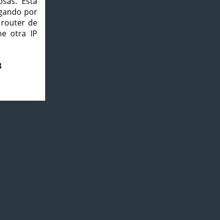
osas. Esta
agando por
 router de
e otra IP
8