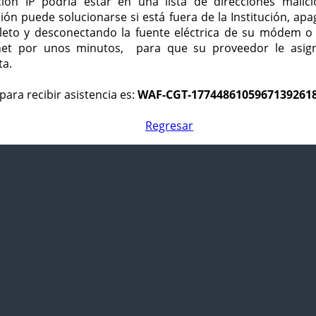
ción IP podría estar en una lista de direcciones malici
ción puede solucionarse si está fuera de la Institución, ap
eto y desconectando la fuente eléctrica de su módem o
net por unos minutos, para que su proveedor le asign
ta.
para recibir asistencia es:
WAF-CGT-1774486105967139261
Regresar