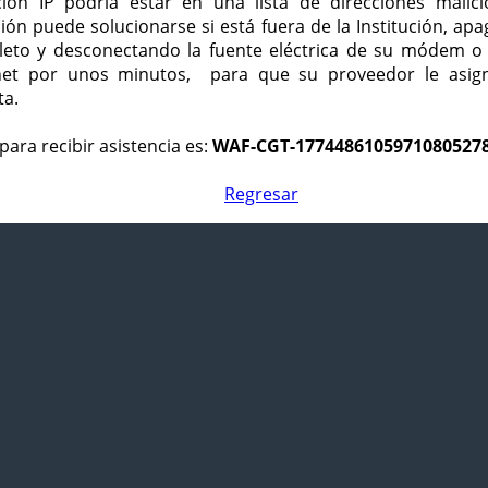
ción IP podría estar en una lista de direcciones malici
ción puede solucionarse si está fuera de la Institución, ap
eto y desconectando la fuente eléctrica de su módem o
net por unos minutos, para que su proveedor le asign
ta.
para recibir asistencia es:
WAF-CGT-1774486105971080527
Regresar