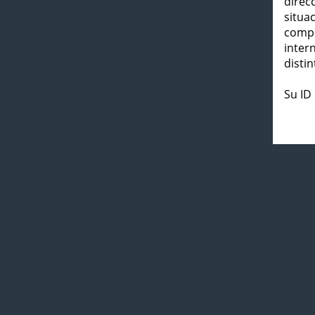
direc
situa
compl
inter
distin
Su ID 