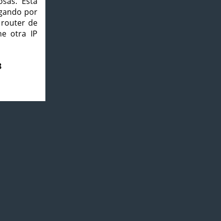
osas. Esta
agando por
 router de
e otra IP
8