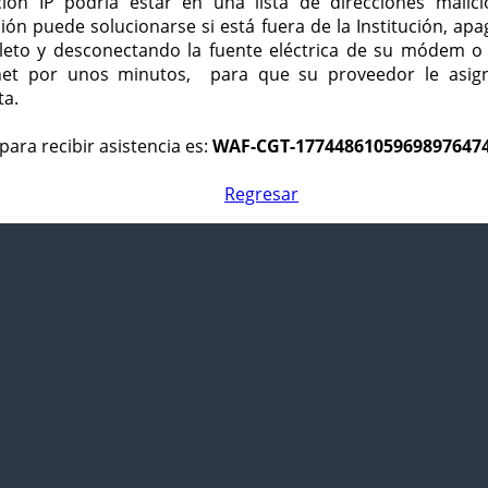
ción IP podría estar en una lista de direcciones malici
ción puede solucionarse si está fuera de la Institución, ap
eto y desconectando la fuente eléctrica de su módem o
net por unos minutos, para que su proveedor le asign
ta.
para recibir asistencia es:
WAF-CGT-1774486105969897647
Regresar