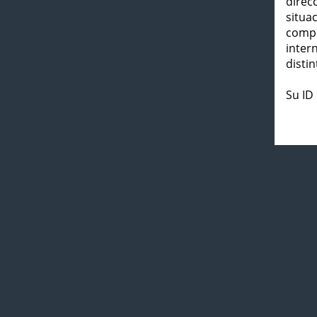
direc
situa
compl
inter
distin
Su ID 