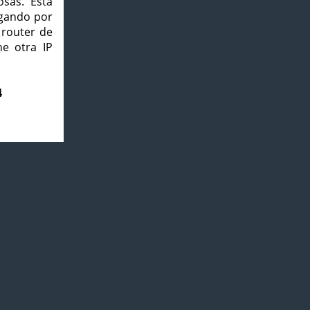
osas. Esta
agando por
 router de
e otra IP
4